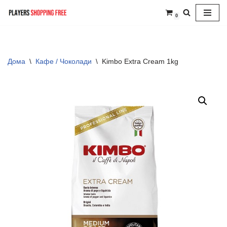
0
Skip
to
content
Дома
\
Кафе / Чоколади
\
Kimbo Extra Cream 1kg