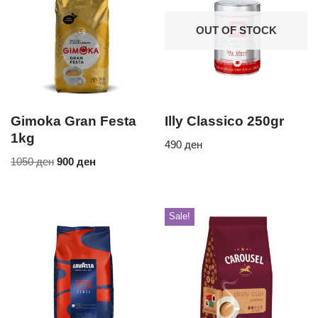
OUT OF STOCK
Gimoka Gran Festa
Illy Classico 250gr
1kg
490
ден
1050
ден
900
ден
Sale!