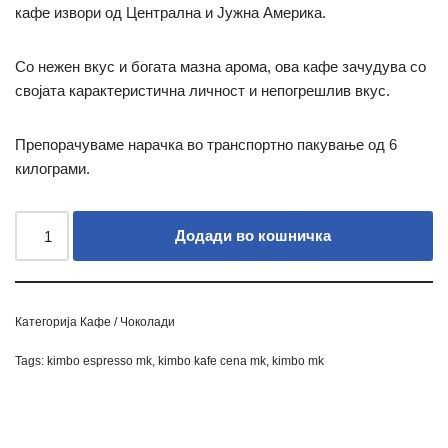
кафе извори од Централна и Јужна Америка.
Со нежен вкус и богата мазна арома, ова кафе зачудува со
својата карактеристична личност и непогрешлив вкус.
Препорачуваме нарачка во транспортно пакување од 6
килограми.
Додади во кошничка
Категорија
Кафе / Чоколади
Tags:
kimbo espresso mk
,
kimbo kafe cena mk
,
kimbo mk