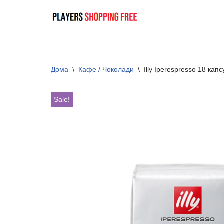
Skip
to
content
Дома
\
Кафе / Чоколади
\
Illy Iperespresso 18 кап
Sale!