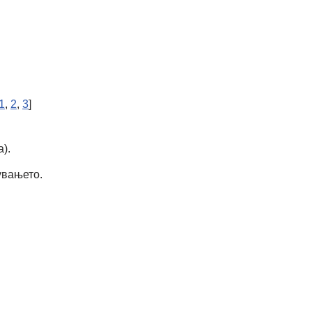
1
,
2
,
3
]
).
увањето.