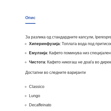
Опис
За разлика од стандардните капсули, Iperespr
Хиперинфузија
: Топлата вода под притисо
Емулзија
: Кафето поминува низ специјален 
Чистота
: Кафето никогаш не доаѓа во дире
Достапни во следните варијанти
Classico
Lungo
Decaffeinato