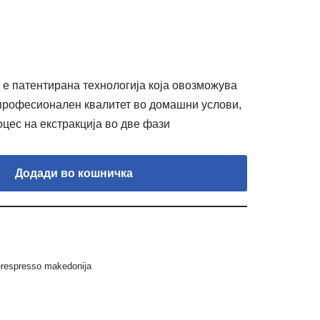
е патентирана технологија која овозможува
 професионален квалитет во домашни услови,
цес на екстракција во две фази
Додади во кошничка
erespresso makedonija