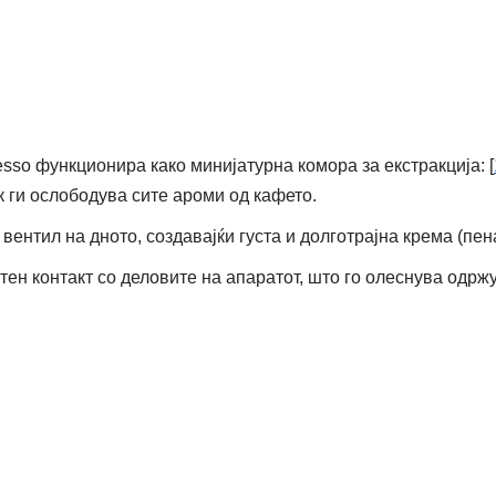
esso функционира како минијатурна комора за екстракција: [
к ги ослободува сите ароми од кафето.
вентил на дното, создавајќи густа и долготрајна крема (пена
ктен контакт со деловите на апаратот, што го олеснува одрж