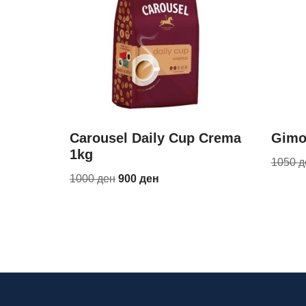
Carousel Daily Cup Crema
Gimo
1kg
1050
д
1000
ден
900
ден