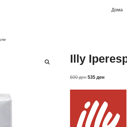
Дома
сули
Illy Ipere
600
ден
535
ден