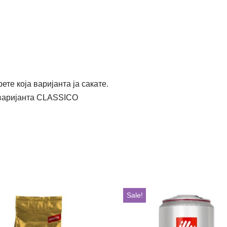
те која варијанта ја сакате.
 варијанта CLASSICO
Sale!