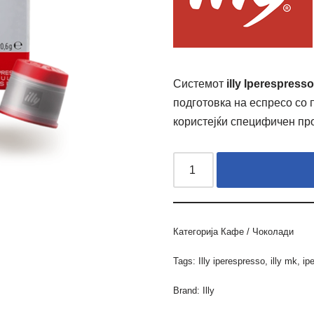
Системот
illy Iperespresso
подготовка на еспресо со
користејќи специфичен про
Категорија
Кафе / Чоколади
Tags:
Illy iperespresso
,
illy mk
,
ip
Brand:
Illy