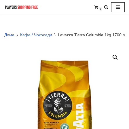
0
Skip
to
content
Дома
\
Кафе / Чоколади
\
Lavazza Tierra Columbia 1kg 1700 mk