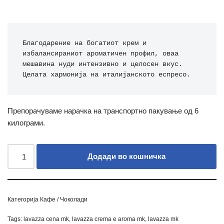
Благодарение на богатиот крем и 
избалансираниот ароматичен профил, оваа 
мешавина нуди интензивно и целосен вкус. 
Целата хармонија на италијанското еспресо.
Препорачуваме нарачка на транспортно пакување од 6
килограми.
Додади во кошничка
Категорија
Кафе / Чоколади
Tags:
lavazza cena mk
,
lavazza crema e aroma mk
,
lavazza mk