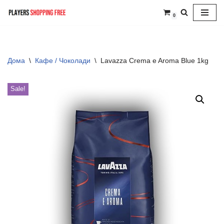
0
Skip
to
content
Дома
\
Кафе / Чоколади
\
Lavazza Crema e Aroma Blue 1kg
Sale!