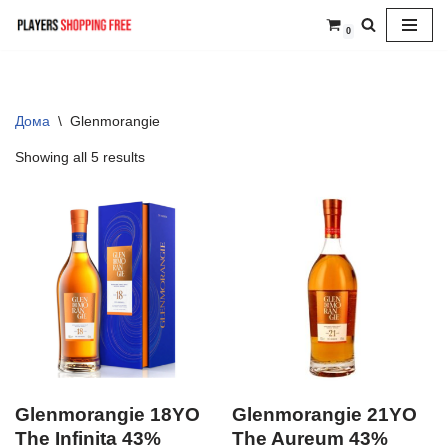
0
Skip
to
content
Дома
\
Glenmorangie
Showing all 5 results
Glenmorangie 18YO
Glenmorangie 21YO
The Infinita 43%
The Aureum 43%