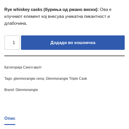
Rye whiskey casks (буриња од ржано виски):
Ова е
клучниот елемент кој внесува уникатна пикантност и
длабочина.
Додади во кошничка
Категорија
Сингл малт
Tags:
glenmorangie cena
,
Glenmorangie Triple Cask
Brand:
Glenmorangie
Опис