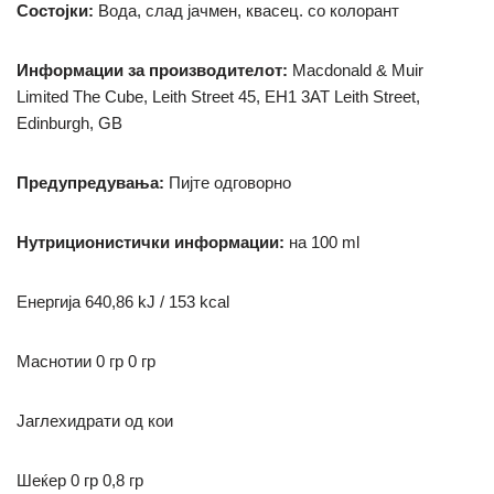
Состојки:
Вода, слад јачмен, квасец.
со колорант
Информации за производителот:
Macdonald & Muir
Limited The Cube, Leith Street 45, EH1 3AT Leith Street,
Edinburgh, GB
Предупредувања:
Пијте одговорно
Нутриционистички информации:
на 100 ml
Енергија 640,86 kJ / 153 kcal
М
аснотии 0 гр
0 гр
Јаглехидрати
од кои
Шеќер 0 гр
0,8 гр