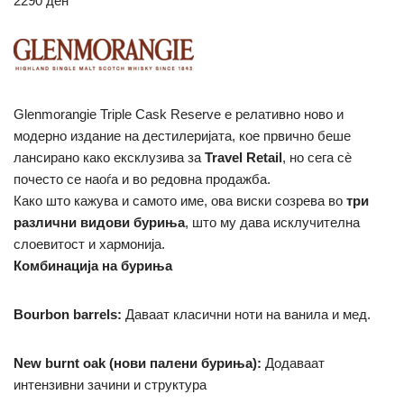
2290
ден
Glenmorangie Triple Cask Reserve е релативно ново и
модерно издание на дестилеријата, кое првично беше
лансирано како ексклузива за
Travel Retail
, но сега сè
почесто се наоѓа и во редовна продажба.
Како што кажува и самото име, ова виски созрева во
три
различни видови буриња
, што му дава исклучителна
слоевитост и хармонија.
Комбинација на буриња
Bourbon barrels:
Даваат класични ноти на ванила и мед.
New burnt oak (нови палени буриња):
Додаваат
интензивни зачини и структура