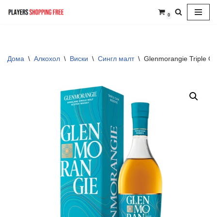
0
Skip
to
content
Дома
\
Алкохол
\
Виски
\
Сингл малт
\
Glenmorangie Triple C