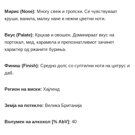
Мирис (Nose):
Многу свеж и тропски. Се чувствуваат
круши, ванила, малку нане и нежни цветни ноти.
Вкус (Palate):
Крцкав и овошен. Доминираат вкус на
портокал, мед, карамела и препознатливиот зачинет
карактер од ржаните буриња.
Финиш (Finish):
Средно долг, со суптилни ноти на цитрус и
даб.
Регион на виски:
Хајленд
Земја на потекло:
Велика Британија
Волумен на алкохол [% AbV]:
40