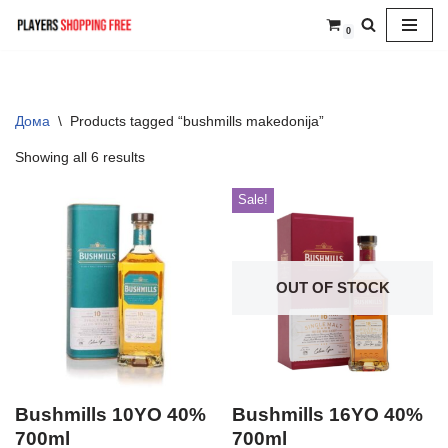
0
Skip
to
content
Дома
\
Products tagged “bushmills makedonija”
Showing all 6 results
Sale!
OUT OF STOCK
Bushmills 10YO 40%
Bushmills 16YO 40%
700ml
700ml