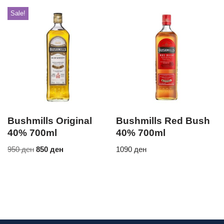
Sale!
Bushmills Original
Bushmills Red Bush
40% 700ml
40% 700ml
950
ден
850
ден
1090
ден