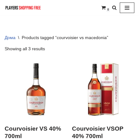
0
Skip
to
content
Дома
\
Products tagged “courvoisier vs macedonia”
Showing all 3 results
Courvoisier VS 40%
Courvoisier VSOP
700ml
40% 700ml