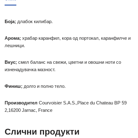
Боја;
длабок килибар.
Арома;
храбар каранфил, кора од портокал, каранфилче и
лешници.
Вкус;
смел баланс на свежи, цветни и овошни ноти со
изненадувачка мазност.
Финиш;
долго и полно тело.
Производител
Courvoisier S.A.S.,Place du Chateau BP 59
2,16200 Jarnac, France
Слични продукти