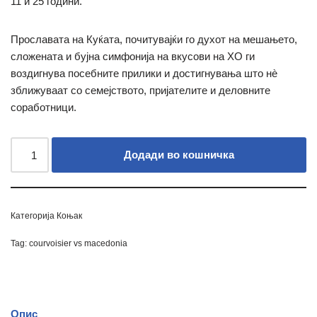
11 и 25 години.
Прославата на Куќата, почитувајќи го духот на мешањето,
сложената и бујна симфонија на вкусови на XO ги
воздигнува посебните прилики и достигнувања што нè
зближуваат со семејството, пријателите и деловните
соработници.
Додади во кошничка
Категорија
Коњак
Tag:
courvoisier vs macedonia
Опис