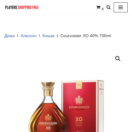
0
Skip
to
content
Дома
\
Алкохол
\
Коњак
\
Courvoisier XO 40% 700ml