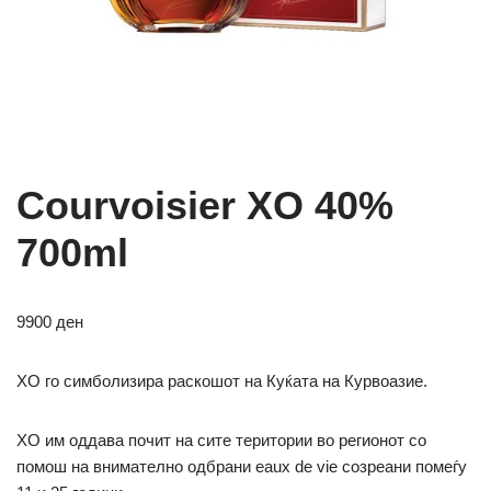
Courvoisier XO 40%
700ml
9900
ден
XO го симболизира раскошот на Куќата на Курвоазие.
XO им оддава почит на сите територии во регионот со
помош на внимателно одбрани eaux de vie созреани помеѓу