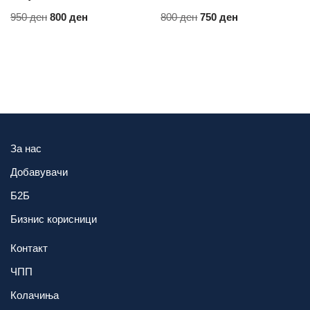
950
ден
800
ден
800
ден
750
ден
За нас
Добавувачи
Б2Б
Бизнис корисници
Контакт
ЧПП
Колачиња