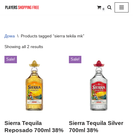
0
Skip
to
content
Дома
\
Products tagged “sierra tekila mk”
Showing all 2 results
Sale!
Sale!
Sierra Tequila
Sierra Tequila Silver
Reposado 700ml 38%
700ml 38%