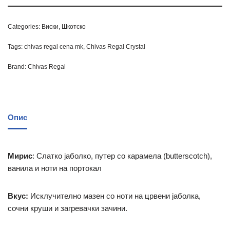
Categories:
Виски
,
Шкотско
Tags:
chivas regal cena mk
,
Chivas Regal Crystal
Brand:
Chivas Regal
Опис
Мирис
: Слатко јаболко, путер со карамела (butterscotch),
ванила и ноти на портокал
Вкус:
Исклучително мазен со ноти на црвени јаболка,
сочни круши и загревачки зачини.