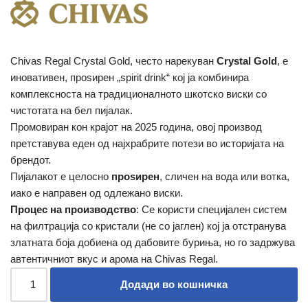
Chivas Regal Crystal Gold, често нарекуван
Crystal Gold
, е
иновативен, проѕирен „spirit drink“ кој ја комбинира
комплексноста на традиционалното шкотско виски со
чистотата на бел пијалак.
Промовиран кон крајот на 2025 година, овој производ
претставува еден од најхрабрите потези во историјата на
брендот.
Пијалакот е целосно
проѕирен
, сличен на вода или вотка,
иако е направен од одлежано виски.
Процес на производство
: Се користи специјален систем
на филтрација со кристали (не со јаглен) кој ја отстранува
златната боја добиена од дабовите буриња, но го задржува
автентичниот вкус и арома на Chivas Regal.
Додади во кошничка