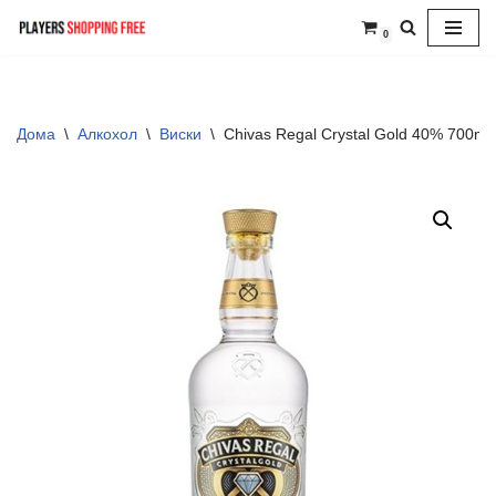
0
Skip
to
content
Дома
\
Алкохол
\
Виски
\
Chivas Regal Crystal Gold 40% 700ml