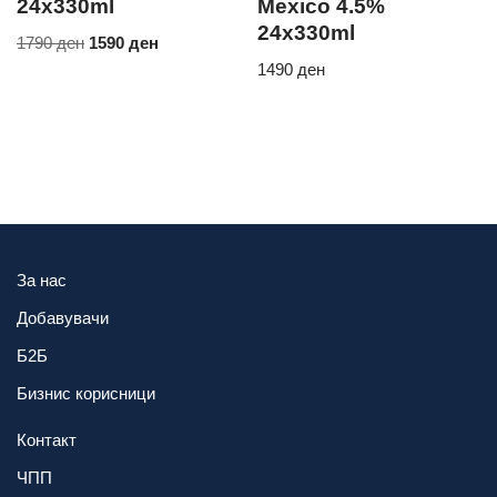
24x330ml
Mexico 4.5%
24x330ml
1790
ден
1590
ден
1490
ден
За нас
Добавувачи
Б2Б
Бизнис корисници
Контакт
ЧПП