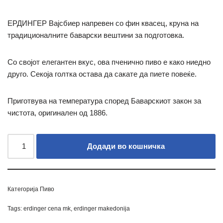
ЕРДИНГЕР Вајсбиер напревен со фин квасец, круна на
традиционалните баварски вештини за подготовка.
Со својот елегантен вкус, ова пченично пиво е како ниедно
друго.
Секоја голтка остава да сакате да пиете повеќе.
Приготвува на температура според Баварскиот закон за
чистота, оригинален од 1886.
Додади во кошничка
Категорија
Пиво
Tags:
erdinger cena mk
,
erdinger makedonija