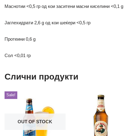
Маснотии <0,5 гр
од кои заситени масни киселини <0,1 g
Јаглехидрати 2,6 g
од кои шеќери <0,5 гр
Протеини 0,6 g
Сол <0,01 гр
Слични продукти
Sale!
OUT OF STOCK