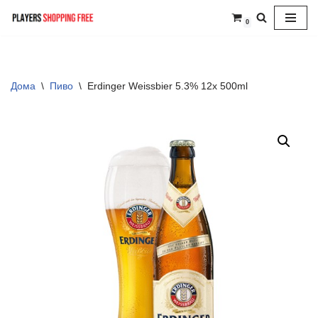
0
Skip
to
content
Дома
\
Пиво
\
Erdinger Weissbier 5.3% 12x 500ml