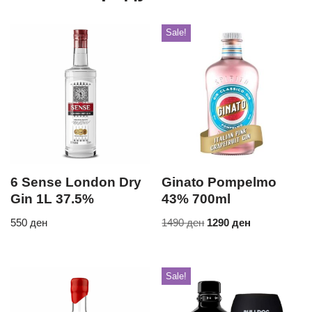
Sale!
6 Sense London Dry
Ginato Pompelmo
Gin 1L 37.5%
43% 700ml
550
ден
1490
ден
1290
ден
Sale!