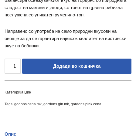
балансира освежувачкиот вкус на Гордонс со природната
сладост на малини и јагоди, со тонот на црвена рибизла
послужена со уникатен руменило-тон.
Направено со употреба на само природни вкусови на
овошје за да се гарантира највисок квалитет на вистински
вкус на бобинки.
Додади во кошничка
Категорија
Џин
Tags:
godons cena mk
,
gordons gin mk
,
gordons pink cena
Опис