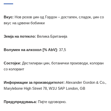
Вкус:
Нов розов џин од Гордон – достапен, сладок, џин со
вкус на црвени бобинки
Земја на потекло:
Велика Британија
Волумен на алкохол [% AbV]:
37,5
Состојки:
Дестилиран џин, ботанички производи, колоран
со колорант
Информации за производителот:
Alexander Gordon & Co.,
Marylebone High Street 78, W1U 5AP London, GB
Предупредувања:
Пијте одговорно.