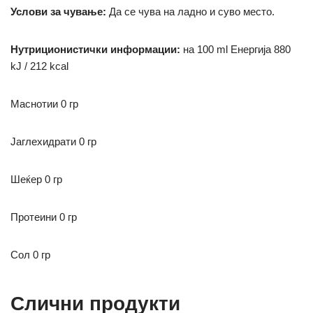
Услови за чување:
Да се чува на ладно и суво место.
Нутриционистички информации:
на 100 ml
Енергија 880
kJ / 212 kcal
Mаснотии 0 гр
Јаглехидрати
0 гр
Шеќер 0 гр
Протеини 0 гр
Сол 0 гр
Слични продукти