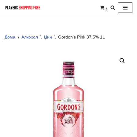
0
Skip
to
content
Дома
\
Алкохол
\
Џин
\
Gordon’s Pink 37.5% 1L