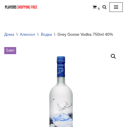
0
Skip
to
content
Дома
\
Алкохол
\
Водка
\
Grey Goose Vodka 750ml 40%
Sale!