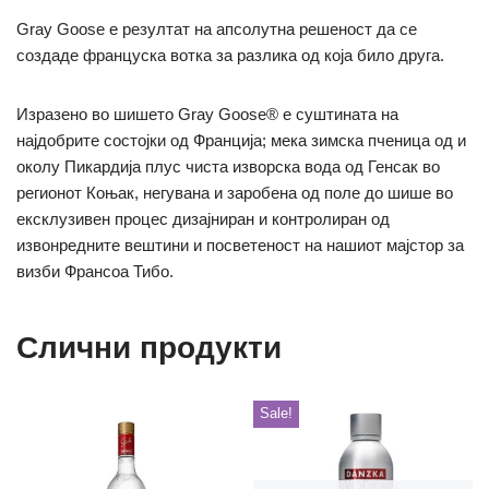
Gray Goose е резултат на апсолутна решеност да се
создаде француска вотка за разлика од која било друга.
Изразено во шишето Gray Goose® е суштината на
најдобрите состојки од Франција;
мека зимска пченица од и
околу Пикардија плус чиста изворска вода од Генсак во
регионот Коњак, негувана и заробена од поле до шише во
ексклузивен процес дизајниран и контролиран од
извонредните вештини и посветеност на нашиот мајстор за
визби Франсоа Тибо.
Слични продукти
Sale!