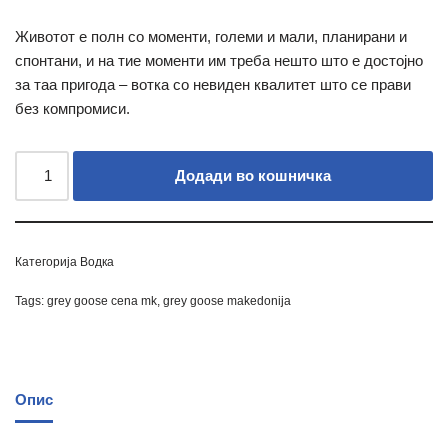
Животот е полн со моменти, големи и мали, планирани и
спонтани, и на тие моменти им треба нешто што е достојно
за таа пригода – вотка со невиден квалитет што се прави
без компромиси.
Додади во кошничка
Категорија
Водка
Tags:
grey goose cena mk
,
grey goose makedonija
Опис