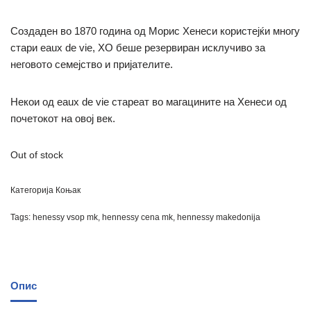
Создаден во 1870 година од Морис Хенеси користејќи многу
стари eaux de vie, XO беше резервиран исклучиво за
неговото семејство и пријателите.
Некои од eaux de vie стареат во магацините на Хенеси од
почетокот на овој век.
Out of stock
Категорија
Коњак
Tags:
henessy vsop mk
,
hennessy cena mk
,
hennessy makedonija
Опис