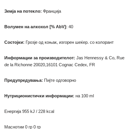
Земја на потекло:
Франција
Волумен на алкохол [% AbV]:
40
Состојки:
Грозје од коњак, изгорен шеќер.
со колорант
Информации за производителот:
Jas Hennessy & Co, Rue
de la Richonne 20020,16101 Cognac Cedex, FR
Предупредувања:
Пијте одговорно
Нутриционистички информации:
на 100 ml
Енергија 955 kJ / 228 kcal
М
аснотии 0 гр
0 гр