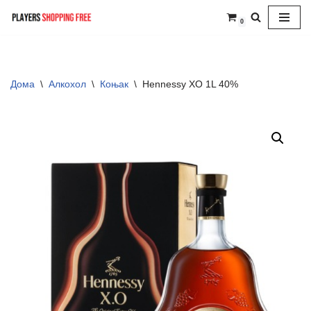
0
Skip
to
content
Дома
\
Алкохол
\
Коњак
\
Hennessy XO 1L 40%