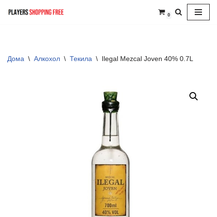
0
Skip
to
content
Дома
\
Алкохол
\
Текила
\
Ilegal Mezcal Joven 40% 0.7L