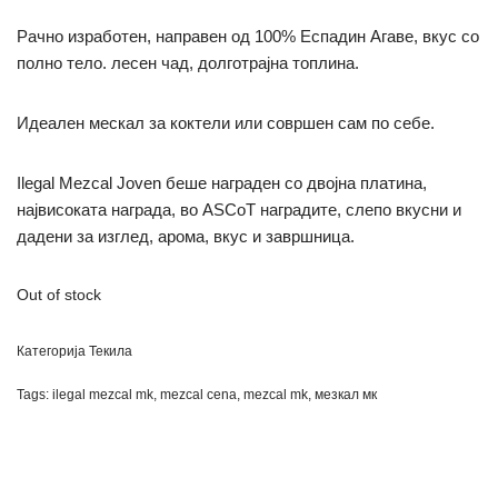
Рачно изработен, направен од 100% Еспадин Агаве, вкус со
полно тело. л
есен чад, долготрајна топлина.
Идеален мескал за коктели или совршен сам по себе.
Ilegal Mezcal Joven беше награден со двојна платина,
највисоката награда, во ASCoT наградите, слепо вкусни и
дадени за изглед, арома, вкус и завршница.
Out of stock
Категорија
Текила
Tags:
ilegal mezcal mk
,
mezcal cena
,
mezcal mk
,
мезкал мк