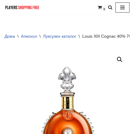
0
Skip
to
content
Дома
\
Алкохол
\
Луксузен каталог
\
Louis XIII Cognac 40% 70