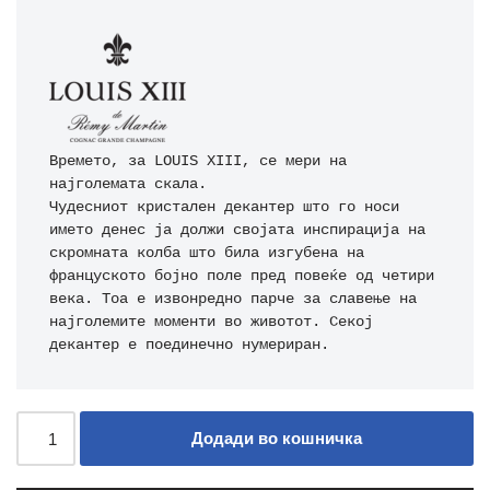
Времето, за LOUIS XIII, се мери на 
најголемата скала. 

Чудесниот кристален декантер што го носи 
името денес ја должи својата инспирација на 
скромната колба што била изгубена на 
француското бојно поле пред повеќе од четири 
века. Тоа е извонредно парче за славење на 
најголемите моменти во животот. Секој 
декантер е поединечно нумериран.
Додади во кошничка