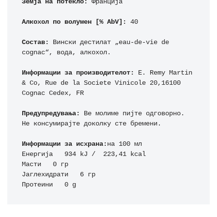
Земја на потекло:
 Франција

Алкохол по волумен [% AbV]:
 40

Состав:
 Вински дестилат „eau-de-vie de 
cognac“, вода, алкохол.

Информации за производителот:
 E. Remy Martin 
& Cо, Rue de la Societe Vinicole 20,16100 
Cognac Cedex, FR

Предупредувања:
 Ве молиме пијте одговорно. 
Не консумирајте доколку сте бремени.

Информации за исхрана:
на 100 мл

Енергија   934 kJ /  223,41 kcal

Масти   0 гр

Јаглехидрати   6 гр

Протеини   0 g