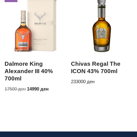
Dalmore King
Chivas Regal The
Alexander III 40%
ICON 43% 700ml
700ml
233000
ден
17500
ден
14990
ден