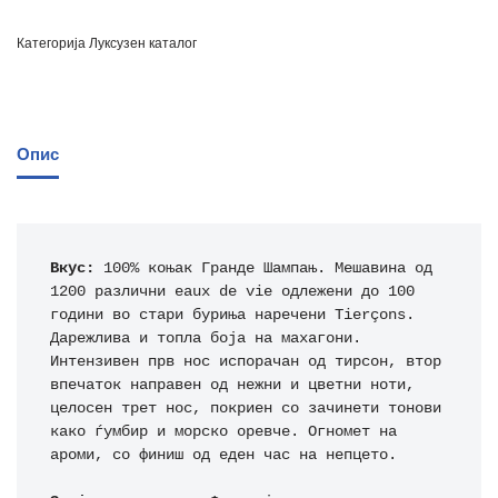
Категорија
Луксузен каталог
Опис
Вкус:
 100% коњак Гранде Шампањ. Мешавина од 
1200 различни eaux de vie одлежени до 100 
години во стари буриња наречени Tierçons. 
Дарежлива и топла боја на махагони. 
Интензивен прв нос испорачан од тирсон, втор 
впечаток направен од нежни и цветни ноти, 
целосен трет нос, покриен со зачинети тонови 
како ѓумбир и морско оревче. Огномет на 
ароми, со финиш од еден час на непцето.
