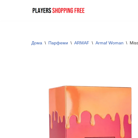
Skip
to
content
Дома
\
Парфеми
\
ARMAF
\
Armaf Woman
\
Mis