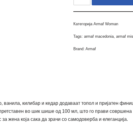
Категорија
Armaf Woman
Tags:
armaf macedonia
,
armaf mi
Brand:
Armaf
, ванила, килибар и кедар додаваат топол и пријатен финиш 
 е претставен во шик шише од 100 мл, што го прави совршен
 за жена која сака да зрачи со самодоверба и елеганција.