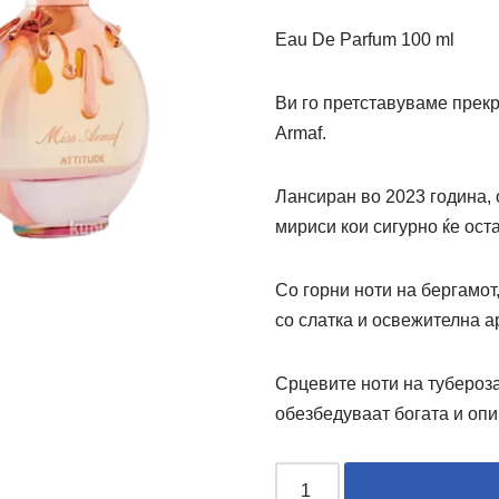
Eau De Parfum 100 ml
Ви го претставуваме прекра
Armaf.
Лансиран во 2023 година,
мириси кои сигурно ќе ост
Со горни ноти на бергамот,
со слатка и освежителна а
Срцевите ноти на тубероза
обезбедуваат богата и оп