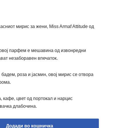
сниот мирис за жени, Miss Armaf Attitude од
 овој парфем е мешавина од извонредни
ават незаборавен впечаток.
 бадем, роза и јасмин, овој мирис се отвора
рома.
, кафе, цвет од портокал и нарцис
ивачка длабочина.
Додади во кошничка