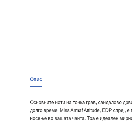
Опис
Основните ноти на тонка грав, сандалово дрво
долго време.
Miss Armaf Attitude, EDP спреј,
носење во вашата чанта.
Тоа е идеален мирис