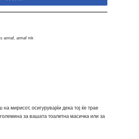
ss armaf
,
armaf mk
на мирисот, осигурувајќи дека тој ќе трае
а големина за вашата тоалетна масичка или за