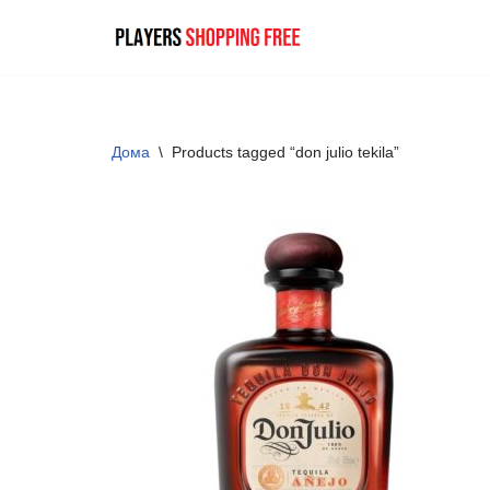
Skip
to
content
Дома
\
Products tagged “don julio tekila”