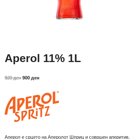
Aperol 11% 1L
920
ден
900
ден
Аперол е срцето на Аперолот
Шприц и совршен аперитив.