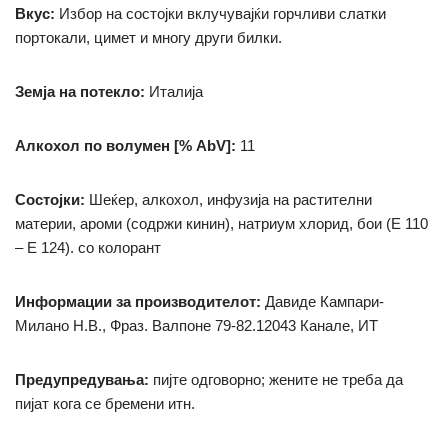
Вкус:
Избор на состојки вклучувајќи горчливи слатки
портокали, цимет и многу други билки.
Земја на потекло:
Италија
Алкохол по волумен [% AbV]:
11
Состојки:
Шеќер, алкохол, инфузија на растителни
материи, ароми (содржи кинин), натриум хлорид, бои (Е 110
– Е 124).
со колорант
Информации за производителот:
Давиде Кампари-
Милано Н.В., Фраз.
Валпоне 79-82.12043 Канале, ИТ
Предупредувања:
пијте одговорно;
жените не треба да
пијат кога се бремени итн.