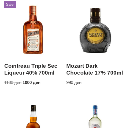
Sale!
Cointreau Triple Sec
Mozart Dark
Liqueur 40% 700ml
Chocolate 17% 700ml
1100
ден
1000
ден
990
ден