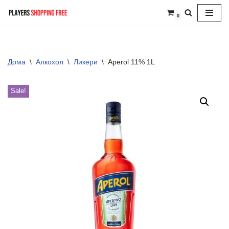
0
Skip
to
content
Дома
\
Алкохол
\
Ликери
\
Aperol 11% 1L
Sale!