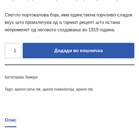
Светло
портокалова боја, има единствена
горчливо-сладок
вкус што произлегува од a
тајниот рецепт што остана
непроменет од неговото создавање во 1919 година.
Додади во кошничка
Категорија
Ликери
Tags:
aperol cena mk
,
aperol makedonija
,
aperol mk
Опис