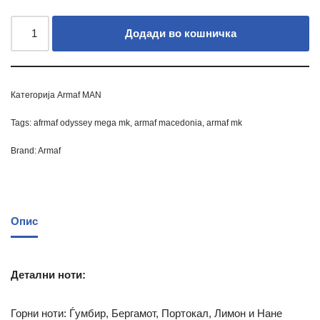
Додади во кошничка
Категорија
Armaf MAN
Tags:
afrmaf odyssey mega mk
,
armaf macedonia
,
armaf mk
Brand:
Armaf
Опис
Детални ноти:
Горни ноти: Ѓумбир, Бергамот, Портокал, Лимон и Нане