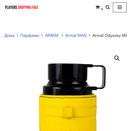
0
Skip
to
content
Дома
\
Парфеми
\
ARMAF
\
Armaf MAN
\
Armaf Odyssey MEG