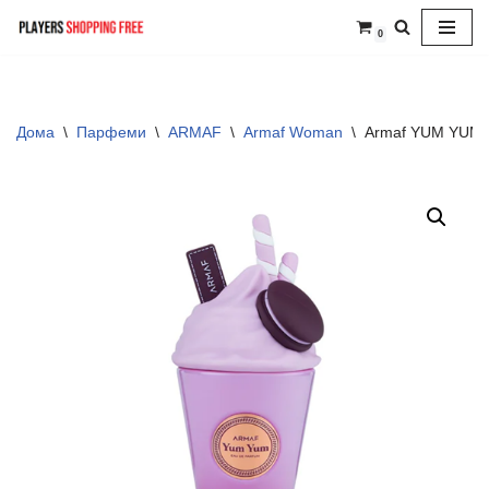
0
Skip
to
content
Дома
\
Парфеми
\
ARMAF
\
Armaf Woman
\
Armaf YUM YUM 