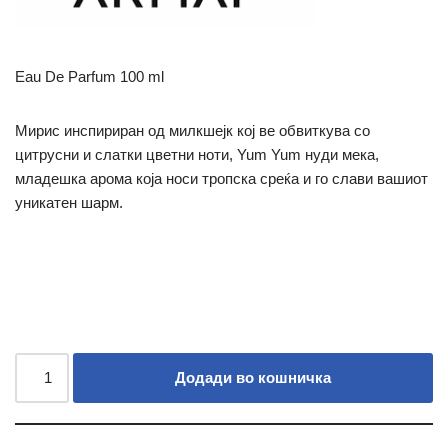
Eau De Parfum 100 ml
Мирис инспириран од милкшејк кој ве обвиткува со
цитрусни и слатки цветни ноти, Yum Yum нуди мека,
младешка арома која носи тропска среќа и го слави вашиот
уникатен шарм.
Додади во кошничка