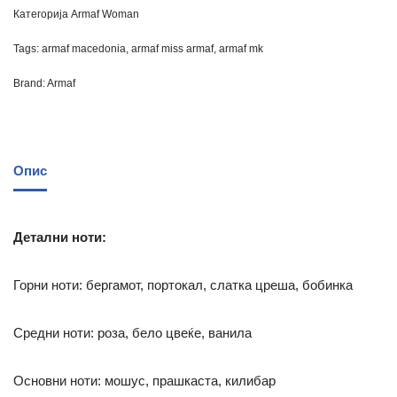
Категорија
Armaf Woman
Tags:
armaf macedonia
,
armaf miss armaf
,
armaf mk
Brand:
Armaf
Опис
Детални ноти:
Горни ноти: бергамот, портокал, слатка цреша, бобинка
Средни ноти: роза, бело цвеќе, ванила
Основни ноти: мошус, прашкаста, килибар