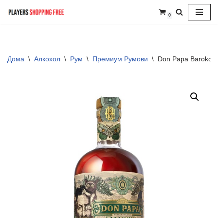
0
Skip
to
content
Дома
\
Алкохол
\
Рум
\
Премиум Румови
\
Don Papa Baroko 