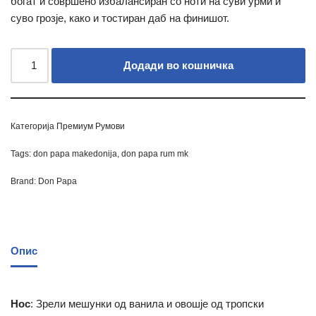
богат и совршено избалансиран со ноти на суви урми и
суво грозје, како и тостиран даб на финишот.
Додади во кошничка
Категорија
Премиум Румови
Tags:
don papa makedonija
,
don papa rum mk
Brand:
Don Papa
Опис
Нос
: Зрели мешунки од ванила и овошје од тропски