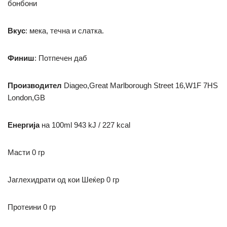
бонбони
Вкус
: мека, течна и слатка.
Финиш
: Потпечен даб
Производител
Diageo,Great Marlborough Street 16,W1F 7HS
London,GB
Енергија
на 100ml
943 kJ / 227 kcal
Масти
0 гр
Јаглехидрати
од кои Шеќер
0 гр
Протеини
0 гр