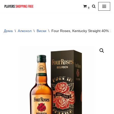
0
Skip
to
content
Дома
\
Алкохол
\
Виски
\
Four Roses, Kentucky Straight 40% 1L