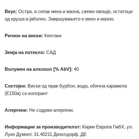
Вкус:
Остра, а сепак мека и мазна, свежо овошје, остатоци
од круша и јаболко.
Завршувањето е меко и мазно.
Регион на виски:
Кентаки
Земја на потекло:
САД
Волумен на алкохол [% AbV]:
40
Состојки:
Виски од прав бурбон, вода, обична карамела
(Е150а)
со колорант
Алергени:
Не содржи алергени.
Информации за производителот:
Кирин Европа ГмбХ, ул.
Луиз Думонт.
31.40211 Дизелдорф, ДЕ