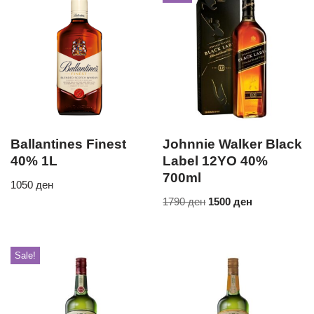
Ballantines Finest
Johnnie Walker Black
40% 1L
Label 12YO 40%
700ml
1050
ден
1790
ден
1500
ден
Sale!