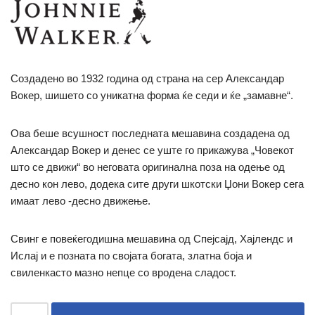
Создадено во 1932 година од страна на сер Александар
Вокер, шишето со уникатна форма ќе седи и ќе „замавне“.
Ова беше всушност последната мешавина создадена од
Александар Вокер и денес се уште го прикажува „Човекот
што се движи“ во неговата оригинална поза на одење од
десно кон лево, додека сите други шкотски Џони Вокер сега
имаат лево -десно движење.
Свинг е повеќегодишна мешавина од Спејсајд, Хајлендс и
Ислај и е позната по својата богата, златна боја и
свиленкасто мазно непце со вродена сладост.