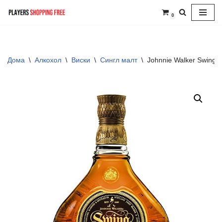
0
Skip
to
content
Дома
\
Алкохол
\
Виски
\
Сингл малт
\
Johnnie Walker Swing 