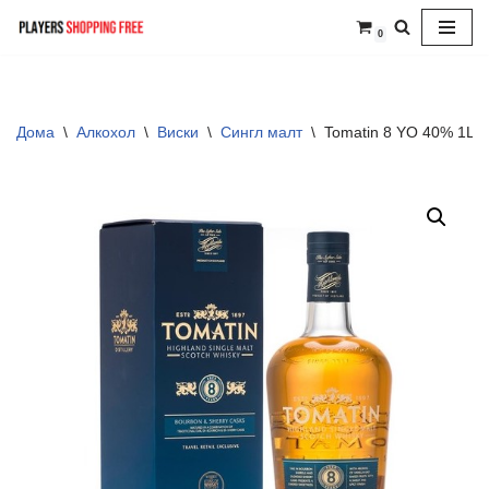
0
Skip
to
content
Дома
\
Алкохол
\
Виски
\
Сингл малт
\
Tomatin 8 YO 40% 1L