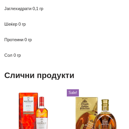
Јаглехидрати
0,1 гр
Шеќер 0 гр
Протеини 0 гр
Сол 0 гр
Слични продукти
Sale!