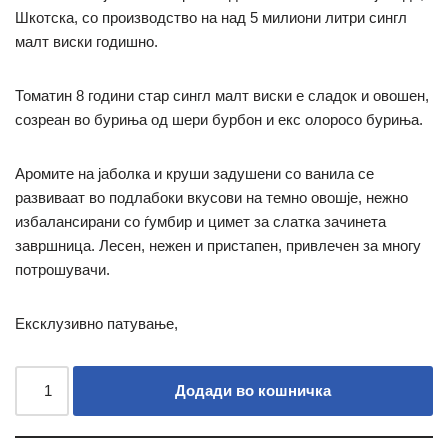
Шкотска, со производство на над 5 милиони литри сингл
малт виски годишно.
Томатин 8 години стар сингл малт виски е сладок и овошен,
созреан во буриња од шери бурбон и екс олоросо буриња.
Аромите на јаболка и круши задушени со ванила се
развиваат во подлабоки вкусови на темно овошје, нежно
избалансирани со ѓумбир и цимет за слатка зачинета
завршница.
Лесен, нежен и пристапен, привлечен за многу
потрошувачи.
Ексклузивно патување,
Додади во кошничка