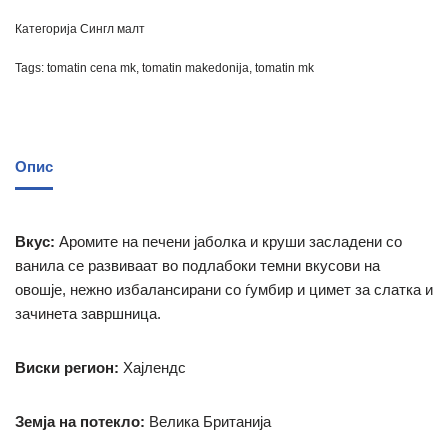
Категорија
Сингл малт
Tags:
tomatin cena mk
,
tomatin makedonija
,
tomatin mk
Опис
Вкус:
Аромите на печени јаболка и круши засладени со
ванила се развиваат во подлабоки темни вкусови на
овошје, нежно избалансирани со ѓумбир и цимет за слатка и
зачинета завршница.
Виски регион:
Хајлендс
Земја на потекло:
Велика Британија