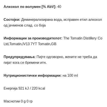
Алкохол по волумен [% AbV]:
40
Состојки:
Деминерализирана вода, исправен етил алкохол
од јачменов слад.
со боја
Информации за производителот:
The Tomatin Distillery Co
Ltd,Tomatin,IV13 7YT Tomatin,GB
Предупредувања:
Пијте одговорно, жените не треба да
пијат кога се бремени итн.
Нутриционистички информации:
на 100 ml
Енергија 921 kJ / 220 kcal
Маснотии
0 g
0 гр