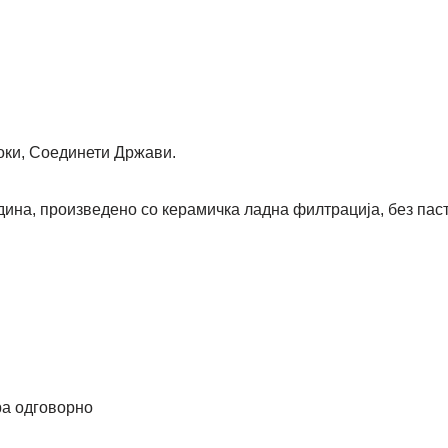
оки, Соединети Држави.
дина, произведено со керамичка ладна филтрација, без пас
ра одговорно