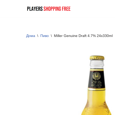
Skip
to
content
Дома
\
Пиво
\
Miller Genuine Draft 4.7% 24x330ml