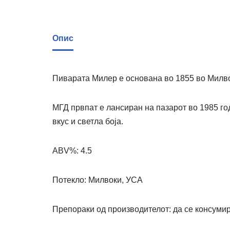
Опис
Пиварата Милер е основана во 1855 во Милв
МГД првпат е лансиран на пазарот во 1985 го
вкус и светла боја.
ABV%: 4.5
Потекло: Милвоки, УСА
Препораки од производителот: да се консуми