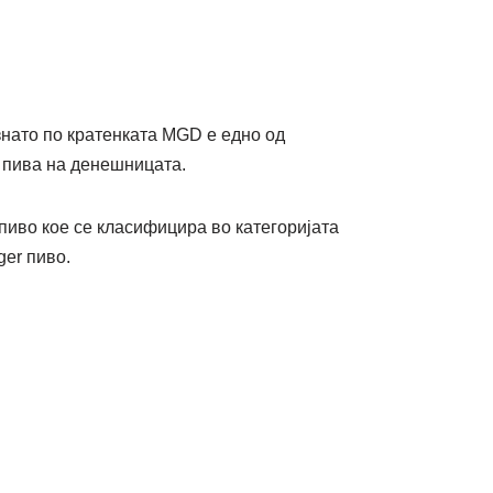
ознато по кратенката MGD е едно од
 пива на денешницата.
иво кое се класифицира во категоријата
ger пиво.