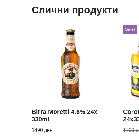
Слични продукти
Sale!
Birra Moretti 4.6% 24x
Coro
330ml
24x3
1490
ден
1790
д