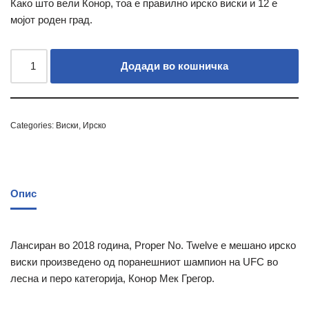
Како што вели Конор, тоа е правилно ирско виски и 12 е
мојот роден град.
Додади во кошничка
Categories:
Виски
,
Ирско
Опис
Лансиран во 2018 година, Proper No. Twelve е мешано ирско
виски произведено од поранешниот шампион на UFC во
лесна и перо категорија, Конор Мек Грегор.