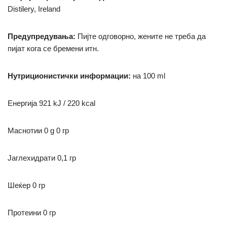
Distilery, Ireland
Предупредувања:
Пијте одговорно, жените не треба да
пијат кога се бремени итн.
Нутриционистички информации:
на 100 ml
Енергија 921 kJ / 220 kcal
Маснотии
0 g
0 гр
Јаглехидрати
0,1 гр
Шеќер 0 гр
Протеини 0 гр