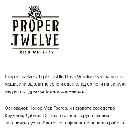
Proper Twelve’s Triple Distilled Irish Whisky е ултра мазна
мешавина од златно зрно и еден слад со ноти на ванила,
мед и тост дрво за богата сложеност.
Основачот, Конор Мек Грегор, и неговото соседство
Крумлин, Даблин 12. Тоа го отелотворува нивниот
заеднички дух на братство, лојалност и напорна работа.