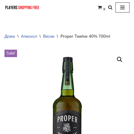
0
Skip
to
content
Дома
\
Алкохол
\
Виски
\
Proper Twelve 40% 700ml
Sale!