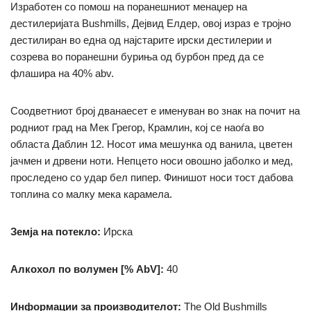
Изработен со помош на поранешниот менаџер на
дестилеријата Bushmills, Дејвид Елдер, овој израз е тројно
дестилиран во една од најстарите ирски дестилерии и
созрева во поранешни буриња од бурбон пред да се
флашира на 40% abv.
Соодветниот број дванаесет е именуван во знак на почит на
родниот град на Мек Грегор, Крамлин, кој се наоѓа во
областа Даблин 12.
Носот има мешунка од ванила, цветен
јачмен и дрвени ноти.
Непцето носи овошно јаболко и мед,
проследено со удар бел пипер.
Финишот носи тост дабова
топлина со малку мека карамела.
Земја на потекло:
Ирска
Алкохол по волумен [% AbV]:
40
Информации за производителот:
The Old Bushmills