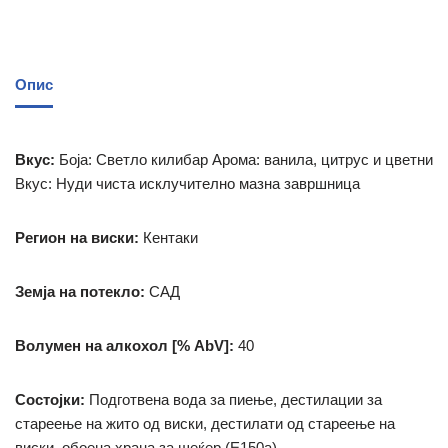
Опис
Вкус:
Боја: Светло килибар Арома: ванила, цитрус и цветни
Вкус: Нуди чиста исклучително мазна завршница
Регион на виски:
Кентаки
Земја на потекло:
САД
Волумен на алкохол [% AbV]:
40
Состојки:
Подготвена вода за пиење, дестилации за
стареење на жито од виски, дестилати од стареење на
виски, обоена храна за шеќер (E150a)