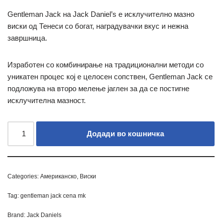
Gentleman Jack на Jack Daniel’s е исклучително мазно
виски од Тенеси со богат, наградувачки вкус и нежна
завршница.
Изработен со комбинирање на традиционални методи со
уникатен процес кој е целосен сопствен, Gentleman Jack се
подложува на второ мелење јаглен за да се постигне
исклучителна мазност.
Додади во кошничка
Categories:
Американско
,
Виски
Tag:
gentleman jack cena mk
Brand:
Jack Daniels