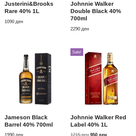
Justerini&Brooks
Johnnie Walker
Rare 40% 1L
Double Black 40%
700ml
1090
ден
2290
ден
Sale!
Jameson Black
Johnnie Walker Red
Barrel 40% 700ml
Label 40% 1L
1990
ден
1215
ден
950
ден