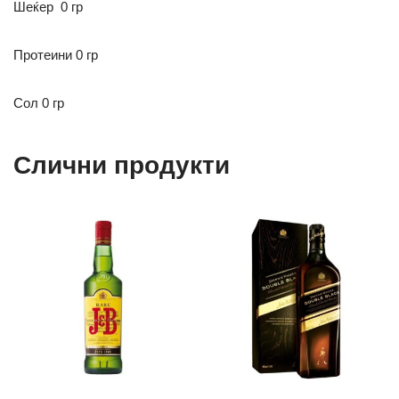
Шеќер
0 гр
Протеини 0 гр
Сол 0 гр
Слични продукти