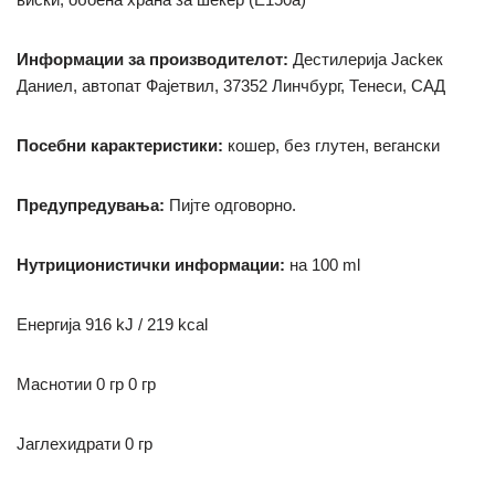
Информации за производителот:
Дестилерија Jackек
Даниел, автопат Фајетвил, 37352 Линчбург, Тенеси, САД
Посебни карактеристики:
кошер, без глутен, вегански
Предупредувања:
Пијте одговорно.
Нутриционистички информации:
на 100 ml
Енергија 916 kJ / 219 kcal
М
аснотии 0 гр
0 гр
Јаглехидрати
0 гр