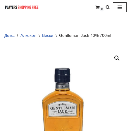
0
Skip
to
content
Дома
\
Алкохол
\
Виски
\
Gentleman Jack 40% 700ml