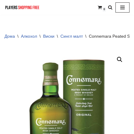
0
Skip
to
content
Дома
\
Алкохол
\
Виски
\
Сингл малт
\
Connemara Peated Sing