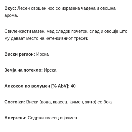
Вкус:
Лесен овошен нос со изразена чадена и овошна
арома.
Свиленкасти мазен, мед сладок почеток, слад и овошје што
му даваат место на интензивниот тресет.
Виски регион:
Ирска
Земја на потекло:
Ирска
Алкохол по волумен [% AbV]:
40
Состојки:
Виски (вода, квасец, јачмен, жито)
со боја
Алергени:
Содржи квасец и јачмен