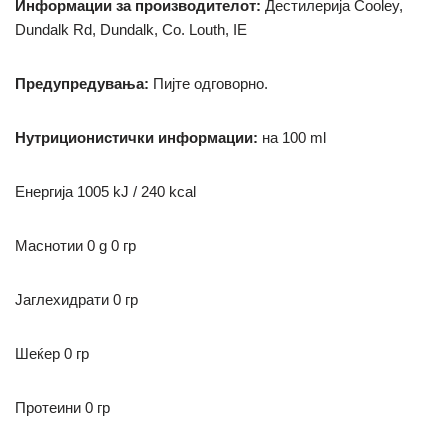
Информации за производителот:
Дестилерија Cooley,
Dundalk Rd, Dundalk, Co. Louth, IE
Предупредувања:
Пијте одговорно.
Нутриционистички информации:
на 100 ml
Енергија 1005 kJ / 240 kcal
Маснотии
0 g
0 гр
Јаглехидрати
0 гр
Шеќер 0 гр
Протеини 0 гр