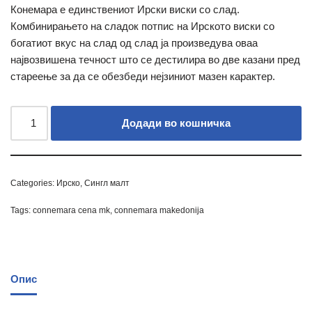
Конемара е единствениот Ирски виски со слад.
Комбинирањето на сладок потпис на Ирското виски со
богатиот вкус на слад од слад ја произведува оваа
највозвишена течност што се дестилира во две казани пред
стареење за да се обезбеди нејзиниот мазен карактер.
Додади во кошничка
Categories:
Ирско
,
Сингл малт
Tags:
connemara cena mk
,
connemara makedonija
Опис