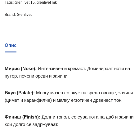
Tags:
Glenlivet 15
,
glenlivet mk
Brand:
Glenlivet
Опис
Мирис (Nose):
Интензивен и кремаст. Доминираат ноти на
путер, печени ореви и зачини.
Вкус (Palate):
Многу мазен со вкус на зрело овошје, зачини
(цимет и каранфилче) и малку егзотичен дрвенест тон.
Финиш (Finish):
Долг и топол, со сува нота на даб и зачини
кои долго се задржуваат.