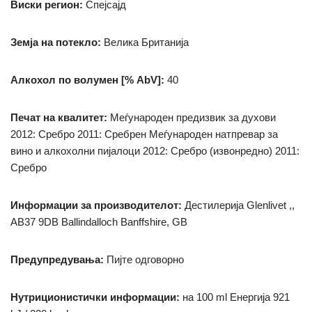
Виски регион:
Спејсајд
Земја на потекло:
Велика Британија
Алкохол по волумен [% AbV]:
40
Печат на квалитет:
Меѓународен предизвик за духови
2012: Сребро 2011: Сребрен Меѓународен натпревар за
вино и алкохолни пијалоци 2012: Сребро (извонредно) 2011:
Сребро
Информации за производителот:
Дестилерија Glenlivet ,,
AB37 9DB Ballindalloch Banffshire, GB
Предупредувања:
Пијте одговорно
Нутриционистички информации:
на 100 ml
Енергија 921