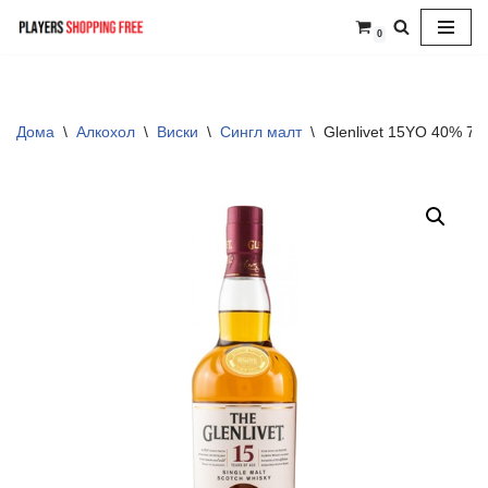
0
Skip
to
content
Дома
\
Алкохол
\
Виски
\
Сингл малт
\
Glenlivet 15YO 40% 70