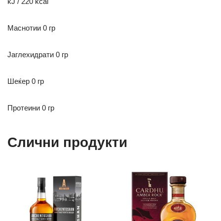
kJ / 220 kcal
Маснотии 0 гр
Јаглехидрати
0 гр
Шеќер 0 гр
Протеини 0 гр
Слични продукти