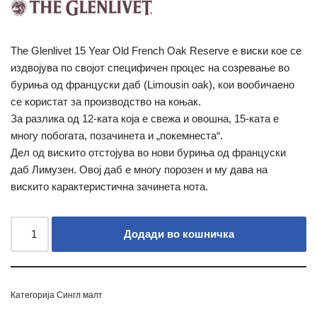
The Glenlivet 15 Year Old French Oak Reserve е виски кое се
издвојува по својот специфичен процес на созревање во
буриња од француски даб (Limousin oak), кои вообичаено
се користат за производство на коњак.
За разлика од 12-ката која е свежа и овошна, 15-ката е
многу побогата, позачинета и „покемнеста“.
Дел од вискито отстојува во нови буриња од француски
даб Лимузен. Овој даб е многу порозен и му дава на
вискито карактеристична зачинета нота.
Додади во кошничка
Категорија
Сингл малт