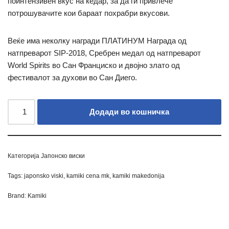
поинтензивен вкус на кедар, за да ги привлече
потрошувачите кои бараат похрабри вкусови.
Веќе има неколку награди ПЛАТИНУМ Награда од
натпреварот SIP-2018, Сребрен медал од натпреварот
World Spirits во Сан Франциско и двојно злато од
фестивалот за духови во Сан Диего.
Додади во кошничка
Категорија
Јапонско виски
Tags:
japonsko viski
,
kamiki cena mk
,
kamiki makedonija
Brand:
Kamiki