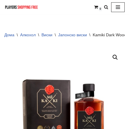
0
Skip
to
content
Дома
\
Алкохол
\
Виски
\
Јапонско виски
\
Kamiki Dark Wood 