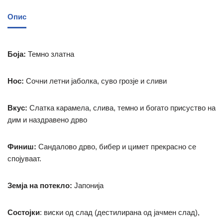
Опис
Боја:
Темно златна
Нос:
Сочни летни јаболка, суво грозје и сливи
Вкус:
Слатка карамела, слива, темно и богато присуство на
дим и наздравено дрво
Финиш:
Сандалово дрво, бибер и цимет прекрасно се
спојуваат.
Земја на потекло:
Јапонија
Состојки
: виски од слад (дестилирана од јачмен слад),