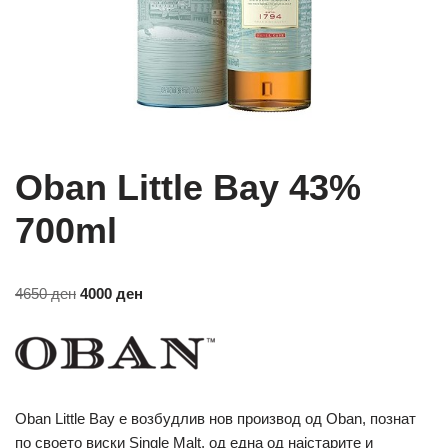
Oban Little Bay 43%
700ml
4650
ден
4000
ден
Oban Little Bay е возбудлив нов производ од Oban, познат
по своето виски Single Malt, од една од најстарите и