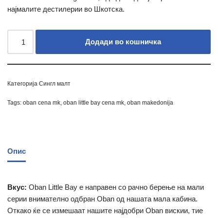
најмалите дестилерии во Шкотска.
Додади во кошничка
Категорија
Сингл малт
Tags:
oban cena mk
,
oban little bay cena mk
,
oban makedonija
Опис
Вкус:
Oban Little Bay е направен со рачно берење на мали
серии внимателно одбран Oban од нашата мала кабина.
Откако ќе се измешаат нашите најдобри Oban вискии, тие