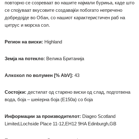
повторно се созреваат во нашите најмали буриња, каде што
се спојуваат вкусовите создавајќи побогато непречено
добредојде во Обан, со нашиот карактеристичен раб на
цитрус и морска сол.
Регион на виски:
Highland
Земја на потекло:
Велика Британија
Алкохол по волумен [% AbV]:
43
Состојки:
дестилат од старено виски од слад, подготвена
вода, боја – шеќерна боја (Е150а) со боја
Информации за производителот:
Diageo Scotland
Limited,Lochside Place 11-12,EH12 9HA Edinburgh,GB