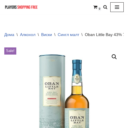
0
Skip
to
content
Дома
\
Алкохол
\
Виски
\
Сингл малт
\
Oban Little Bay 43% 7
Sale!