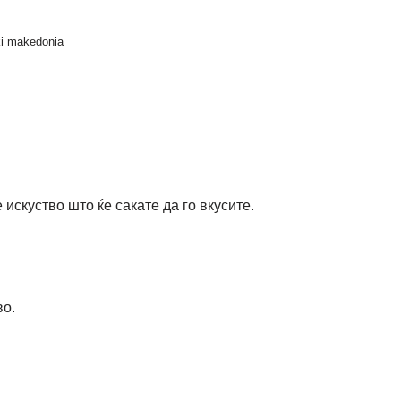
ki makedonia
искуство што ќе сакате да го вкусите.
во.