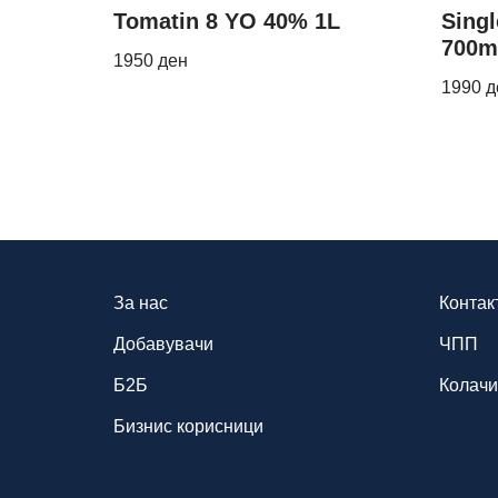
Tomatin 8 YO 40% 1L
Sing
700m
1950
ден
1990
д
За нас
Контак
Добавувачи
ЧПП
Б2Б
Колач
Бизнис корисници