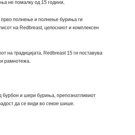
ња не помалку од 15 години.
 прво полнење и полнење буриња ги
писот на Redbreast, целосниот и комплексен
от на традицијата, Redbreast 15 ги поставува
 и рамнотежа.
д бурбон и шери буриња, препознатливиот
радост да се види во секое шише.