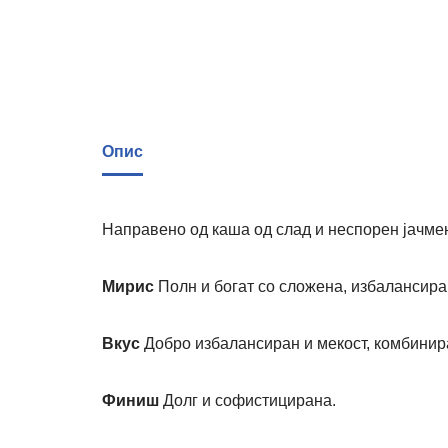
Опис
Направено од каша од слад и неспорен јачмен 
Мирис
Полн и богат со сложена, избалансир
Вкус
Добро избалансиран и мекост, комбинира
Финиш
Долг и софистицирана.