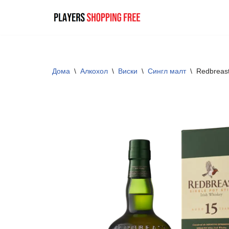
Skip
to
content
Дома
\
Алкохол
\
Виски
\
Сингл малт
\
Redbreas