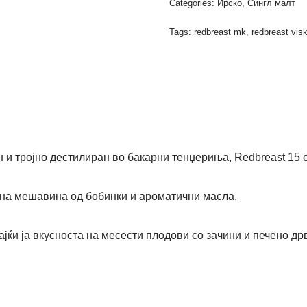
Categories:
Ирско
,
Сингл малт
Tags:
redbreast mk
,
redbreast vis
и тројно дестилиран во бакарни тенџериња, Redbreast 15 е 
ана мешавина од бобинки и ароматични масла.
јќи ја вкусноста на месести плодови со зачини и печено др