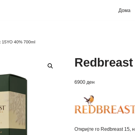
Дома
t 15YO 40% 700ml
Redbreast
6900
ден
Откријте го Redbreast 15, 