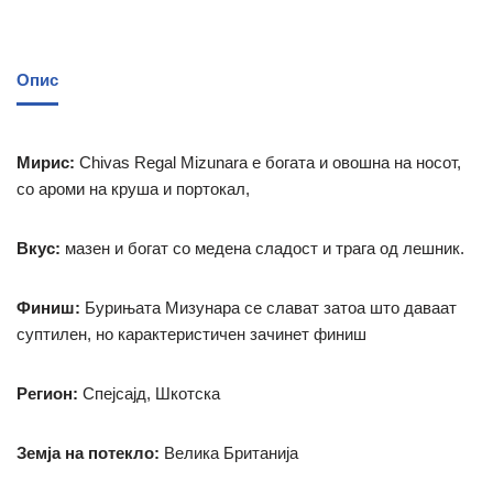
Опис
Мирис:
Chivas Regal Mizunara е богата и овошна на носот,
со ароми на круша и портокал,
Вкус:
мазен и богат со медена сладост и трага од лешник.
Финиш:
Бурињата Мизунара се слават затоа што даваат
суптилен, но карактеристичен зачинет финиш
Регион:
Спејсајд, Шкотска
Земја на потекло:
Велика Британија