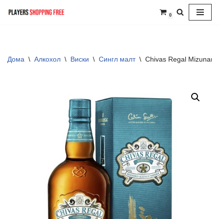
0
Skip
to
content
Дома
\
Алкохол
\
Виски
\
Сингл малт
\
Chivas Regal Mizunara