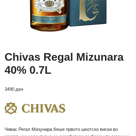
Chivas Regal Mizunara
40% 0.7L
3490
ден
Чивас Регал Мизунара беше првото шкотско виски во