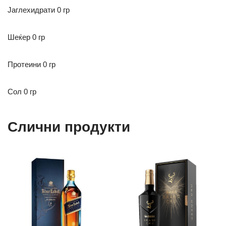
Јаглехидрати
0 гр
Шеќер 0 гр
Протеини 0 гр
Сол 0 гр
Слични продукти