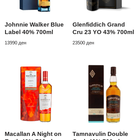
Johnnie Walker Blue
Glenfiddich Grand
Label 40% 700ml
Cru 23 YO 43% 700ml
13990
ден
23500
ден
Macallan A Night on
Tamnavulin Double