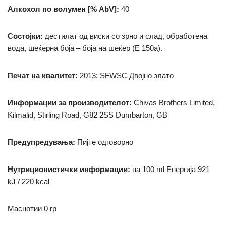
Алкохол по волумен [% AbV]:
40
Состојки:
дестилат од виски со зрно и слад, обработена
вода, шеќерна боја – боја на шеќер (Е 150а).
Печат на квалитет:
2013: SFWSC Двојно злато
Информации за производителот:
Chivas Brothers Limited,
Kilmalid, Stirling Road, G82 2SS Dumbarton, GB
Предупредувања:
Пијте одговорно
Нутриционистички информации:
на 100 ml
Енергија 921
kJ / 220 kcal
Маснотии
0 гр