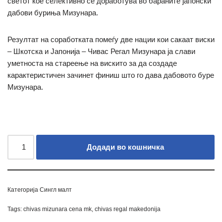
светот кое селективно се доработува во бараните јапонски
дабови буриња Мизунара.
Резултат на соработката помеѓу две нации кои сакаат виски
– Шкотска и Јапонија – Чивас Регал Мизунара ја слави
уметноста на стареење на вискито за да создаде
карактеристичен зачинет финиш што го дава дабовото буре
Мизунара.
Додади во кошничка
Категорија
Сингл малт
Tags:
chivas mizunara cena mk
,
chivas regal makedonija