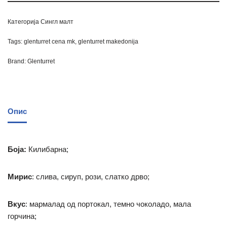
Категорија
Сингл малт
Tags:
glenturret cena mk
,
glenturret makedonija
Brand:
Glenturret
Опис
Боја:
Килибарна;
Мирис
: слива, сируп, рози, слатко дрво;
Вкус
: мармалад од портокал, темно чоколадо, мала
горчина;