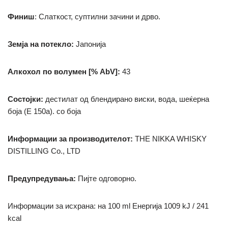
Финиш
: Слаткост, суптилни зачини и дрво.
Земја на потекло:
Јапонија
Алкохол по волумен [% AbV]:
43
Состојки:
дестилат од блендирано виски, вода, шеќерна
боја (Е 150а). со боја
Информации за производителот:
THE NIKKA WHISKY
DISTILLING Co., LTD
Предупредувања:
Пијте одговорно.
Информации за исхрана: на 100 ml Енергија 1009 kJ / 241
kcal