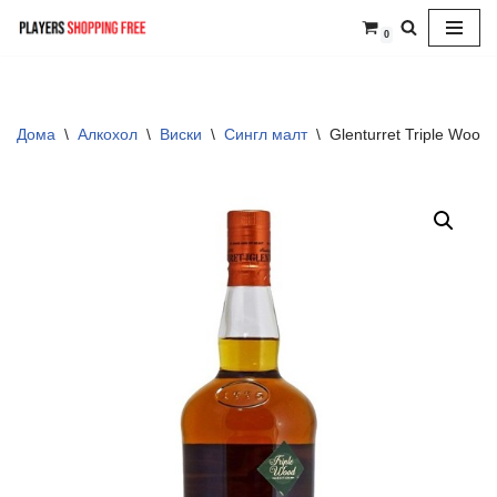
0
Skip
to
content
Дома
\
Алкохол
\
Виски
\
Сингл малт
\
Glenturret Triple Wood