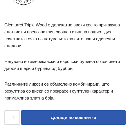
Glenturret Triple Wood е деликатно виски кое го прикажува
слаткиот и препознатлив овошен стил на нашиот дух –
почетната точка на патувањето за сите наши единечни
сладови.
Негувано во американски и европски буриња со зачинети
дабови шери и буриња од бурбон.
Различните ликови се обмислено комбинирани, што
резултира со виски со прекрасен суптилен карактер и
примамлива златна боја.
Додади во кошничка