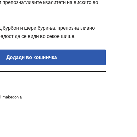
 препознатливите квалитети на вискито во
д бурбон и шери буриња, препознатливиот
радост да се види во секое шише.
Додади во кошничка
ki makedonia