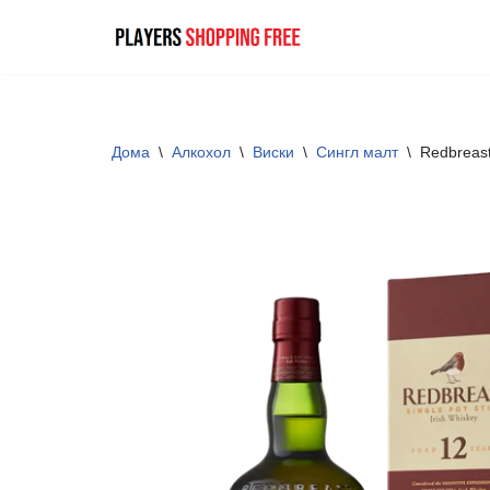
Skip
to
content
Дома
\
Алкохол
\
Виски
\
Сингл малт
\
Redbreas