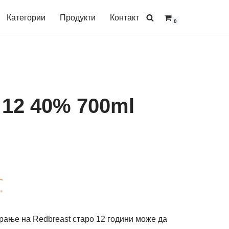
Категории
Продукти
Контакт
0
 12 40% 700ml
ање на Redbreast старо 12 години може да