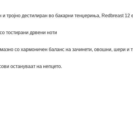
и тројно дестилиран во бакарни тенџериња, Redbreast 12 е 
со тостирани дрвени ноти
мазно со хармоничен баланс на зачинети, овошни, шери и т
ови остануваат на непцето.