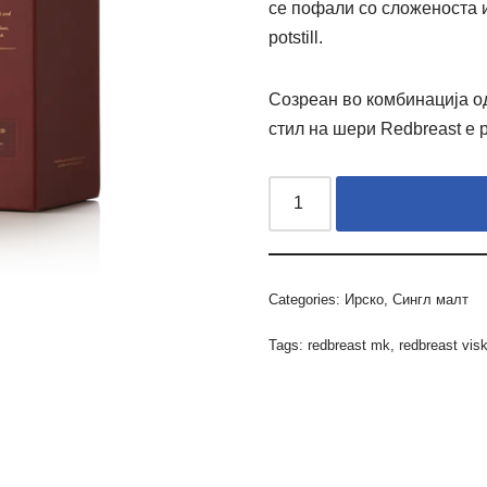
се пофали со сложеноста и
potstill.
Созреан во комбинација о
стил на шери Redbreast е 
Categories:
Ирско
,
Сингл малт
Tags:
redbreast mk
,
redbreast vis