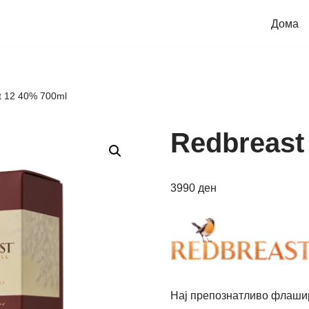
Дома
t 12 40% 700ml
Redbreast
3990
ден
Нај препознатливо флашир